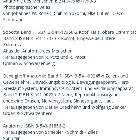
Anatomie des Menschen ISBN 3-7945-1790-3
Photographischer Atlas
von Johannes W. Rohen, Chihiro Yokochi, Elke Lütjen-Drecoll
Schattauer
Sobotta Band 1 ISBN 3-541-17360-2 Kopf, Hals, obere Extremität
Band 2 ISBN 3-541-17370-x Rumpf, Eingeweide, untere
Extremität
Atlas der Anatomie des Menschen
Herausgegeben von R. Putz und R. Pabst
Uraban & Schwarzenberg
Beninghoff Anatomie Band 1 ISBN 3-541-00245-x Zellen- und
Gewebelehre, Entwicklungsbiologie, Bewegungsapparat, Herz-
Kreislauf-System, Immunsystem, Atem- und Verdauungsapparat
Band 2 ISBN 3-541-00255-7 Niere, Reproduktionsorgane,
endokrine Drüsen, Nervensystem, Sinnesorgane, Haut
Herausgegeben von Detlev Dreckhahn und Wolfgang Zenker
Urban & Schwarzenberg
Anatomie ISBN 3-540-61856-2
Herausgegeben von Schiebler - Schmidt - Zilles
Springer