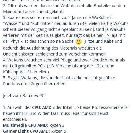
2. Oftmals werden durch eine WaKüh nicht alle Bauteile auf dem
Mainboard ausreichend gekühlt.
3. Spätestens sollte man nach ca. 2 Jahren die WaKüh mit
"Wasser" und "Kühlmittel" neu auffüllen (Bei vielen Fertig-Wakühs
scheint dieser Vorgang nicht eingeplant zu sein). Und ja WaKühs
verlieren mit der Zeit Flüssigkeit, nur sagt das keiner --> jaja mit
der Physik ist das schon so ne Sache
(Hitze und Kälte und
dadurch die Ausdehnung des Materials wodurch die
Undichtichkeiten schleichend zum Vorschein kommen.
4. WaKühs brauchen sehr viel Pflege und zwar deutlich mehr als
die Luftgekühlten PCs. (z.B. Verschmutzung der Lüfter und
Kühlapparat / Lamellen).
5. Es gibt WaKühs, die von der Lautstärke her Lüftgekühlte
Pandons um Längen übertreffen.
Jetzt zum Bau des PCs:
1. Auswahl der
CPU
:
AMD
oder
Intel
--> beide Prozessorhersteller
haben ihr Für und Wider. Das muss jeder für sich selbst
entscheiden.
Multimedia
CPU AMD:
Ryzen 3
Gamer Light CPU AMD:
Ryzen 5