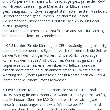
und CPU perfekt harmoniert. Ich bevorzuge ganz gerne den RAM
von
HyperX
. Eine sehr gute Marke, die für Effizienz und
gleichzeitig auch für Zuverlässigkeit steht. (Die meisten Mainboard
Hersteller nehmen genau diesen Speicher zum Testen
(Benchmarking), insbesondere Hersteller wie
ASUS, MSI
oder
auch
Gigabyte
).
Für Multimedia reichen im Normalfall 8GB aus. Aber für Gaming
braucht man schon 16GB mindestens.
4.
CPU-Kühler
: Für die Kühlung der CPU zuständig und gleichzeitig
Lautstärkebarometer des Systems. Auch scheiden sich die Geister
bei der Wahl des richtigen Kühlers. Ich persönlich bevorzuge
Kühler aus dem Hause
Arctic Cooling
. Warum ist ganz einfach
(super leise Lüfter mit einer perfekten Kühleffizienz und sehr
einfach montierbar und auch abmontierbar, z.B. wichtig bei der
Wartung des Systems (Auffrischen der Kühlpaste nach ca. 3 bis 4
Jahren oder bei einem Prozessorwechsel).
5.
Festplatten:
M.2 SSDs
oder normale
SSDs
oder normale
HDDs
. Wichtig für die Gesamtgeschwindikeit des Systems. Verfügt
das Mainboard über eine M.2-Schnittstelle ist es wichtig wie
diese überhaupt angesteuert wird. Wir diese per PCIe onboard
angesprochen, kann sie die volle Geschwindigkeit nutzen, dann