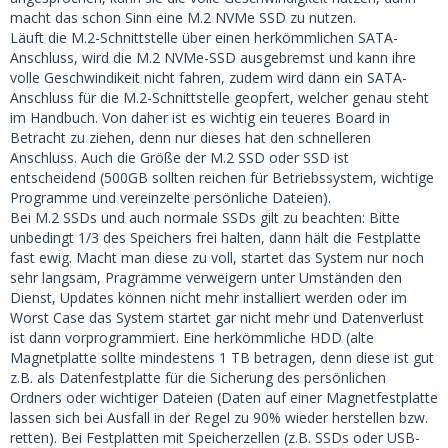
macht das schon Sinn eine M.2 NVMe SSD zu nutzen.
Läuft die M.2-Schnittstelle über einen herkömmlichen SATA-
Anschluss, wird die M.2 NVMe-SSD ausgebremst und kann ihre
volle Geschwindikeit nicht fahren, zudem wird dann ein SATA-
Anschluss für die M.2-Schnittstelle geopfert, welcher genau steht
im Handbuch. Von daher ist es wichtig ein teueres Board in
Betracht zu ziehen, denn nur dieses hat den schnelleren
Anschluss. Auch die Größe der M.2 SSD oder SSD ist
entscheidend (500GB sollten reichen für Betriebssystem, wichtige
Programme und vereinzelte persönliche Dateien).
Bei M.2 SSDs und auch normale SSDs gilt zu beachten: Bitte
unbedingt 1/3 des Speichers frei halten, dann hält die Festplatte
fast ewig. Macht man diese zu voll, startet das System nur noch
sehr langsam, Pragramme verweigern unter Umständen den
Dienst, Updates können nicht mehr installiert werden oder im
Worst Case das System startet gar nicht mehr und Datenverlust
ist dann vorprogrammiert. Eine herkömmliche HDD (alte
Magnetplatte sollte mindestens 1 TB betragen, denn diese ist gut
z.B. als Datenfestplatte für die Sicherung des persönlichen
Ordners oder wichtiger Dateien (Daten auf einer Magnetfestplatte
lassen sich bei Ausfall in der Regel zu 90% wieder herstellen bzw.
retten). Bei Festplatten mit Speicherzellen (z.B. SSDs oder USB-