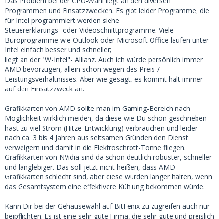
Das Problem bei der CPU-Wahl liegt an den diversen
Programmen und Einsatzzwecken. Es gibt leider Programme, die
für Intel programmiert werden siehe
Steuererklärungs- oder Videoschnittprogramme. Viele
Büroprogramme wie Outlook oder Microsoft Office laufen unter
Intel einfach besser und schneller;
liegt an der "W-Intel"- Allianz. Auch ich würde persönlich immer
AMD bevorzugen, allein schon wegen des Preis-/
Leistungsverhältnisses. Aber wie gesagt, es kommt halt immer
auf den Einsatzzweck an.
Grafikkarten von AMD sollte man im Gaming-Bereich nach
Möglichkeit wirklich meiden, da diese wie Du schon geschrieben
hast zu viel Strom (Hitze-Entwicklung) verbrauchen und leider
nach ca. 3 bis 4 Jahren aus seltsamen Gründen den Dienst
verweigern und damit in die Elektroschrott-Tonne fliegen.
Grafikkarten von NVidia sind da schon deutlich robuster, schneller
und langlebiger. Das soll jetzt nicht heißen, dass AMD-
Grafikkarten schlecht sind, aber diese würden länger halten, wenn
das Gesamtsystem eine effektivere Kühlung bekommen würde.
Kann Dir bei der Gehäusewahl auf BitFenix zu zugreifen auch nur
beipflichten. Es ist eine sehr gute Firma, die sehr gute und preislich