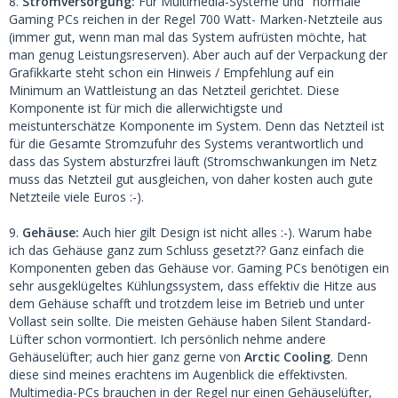
8.
Stromversorgung:
Für Multimedia-Systeme und "normale"
Gaming PCs reichen in der Regel 700 Watt- Marken-Netzteile aus
(immer gut, wenn man mal das System aufrüsten möchte, hat
man genug Leistungsreserven). Aber auch auf der Verpackung der
Grafikkarte steht schon ein Hinweis / Empfehlung auf ein
Minimum an Wattleistung an das Netzteil gerichtet. Diese
Komponente ist für mich die allerwichtigste und
meistunterschätze Komponente im System. Denn das Netzteil ist
für die Gesamte Stromzufuhr des Systems verantwortlich und
dass das System absturzfrei läuft (Stromschwankungen im Netz
muss das Netzteil gut ausgleichen, von daher kosten auch gute
Netzteile viele Euros :-).
9.
Gehäuse:
Auch hier gilt Design ist nicht alles :-). Warum habe
ich das Gehäuse ganz zum Schluss gesetzt?? Ganz einfach die
Komponenten geben das Gehäuse vor. Gaming PCs benötigen ein
sehr ausgeklügeltes Kühlungssystem, dass effektiv die Hitze aus
dem Gehäuse schafft und trotzdem leise im Betrieb und unter
Vollast sein sollte. Die meisten Gehäuse haben Silent Standard-
Lüfter schon vormontiert. Ich persönlich nehme andere
Gehäuselüfter; auch hier ganz gerne von
Arctic Cooling
. Denn
diese sind meines erachtens im Augenblick die effektivsten.
Multimedia-PCs brauchen in der Regel nur einen Gehäuselüfter,