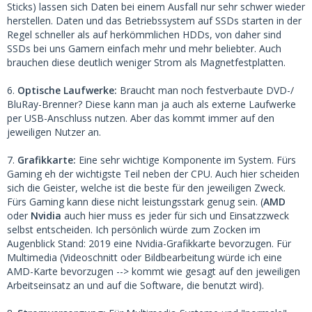
Sticks) lassen sich Daten bei einem Ausfall nur sehr schwer wieder
herstellen. Daten und das Betriebssystem auf SSDs starten in der
Regel schneller als auf herkömmlichen HDDs, von daher sind
SSDs bei uns Gamern einfach mehr und mehr beliebter. Auch
brauchen diese deutlich weniger Strom als Magnetfestplatten.
6.
Optische Laufwerke:
Braucht man noch festverbaute DVD-/
BluRay-Brenner? Diese kann man ja auch als externe Laufwerke
per USB-Anschluss nutzen. Aber das kommt immer auf den
jeweiligen Nutzer an.
7.
Grafikkarte:
Eine sehr wichtige Komponente im System. Fürs
Gaming eh der wichtigste Teil neben der CPU. Auch hier scheiden
sich die Geister, welche ist die beste für den jeweiligen Zweck.
Fürs Gaming kann diese nicht leistungsstark genug sein. (
AMD
oder
Nvidia
auch hier muss es jeder für sich und Einsatzzweck
selbst entscheiden. Ich persönlich würde zum Zocken im
Augenblick Stand: 2019 eine Nvidia-Grafikkarte bevorzugen. Für
Multimedia (Videoschnitt oder Bildbearbeitung würde ich eine
AMD-Karte bevorzugen --> kommt wie gesagt auf den jeweiligen
Arbeitseinsatz an und auf die Software, die benutzt wird).