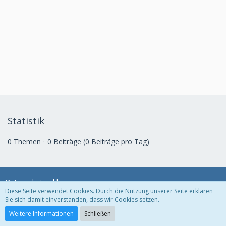
Statistik
0 Themen
0 Beiträge (0 Beiträge pro Tag)
Datenschutzerklärung
Diese Seite verwendet Cookies. Durch die Nutzung unserer Seite erklären
Sie sich damit einverstanden, dass wir Cookies setzen.
Community-Software:
WoltLab Suite™
| Powered by
WEB
4
VISION
Weitere Informationen
Schließen